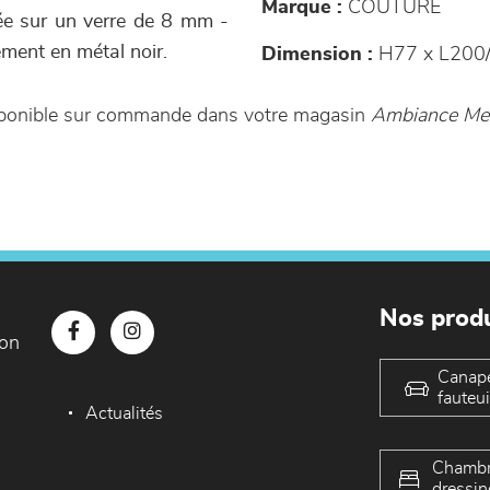
Marque :
COUTURE
ée sur un verre de 8 mm -
ement en métal noir.
Dimension :
H77 x L200/
isponible sur commande dans votre magasin
Ambiance Meu
Nos produ
con
Canap
fauteui
Actualités
Chambr
dressin