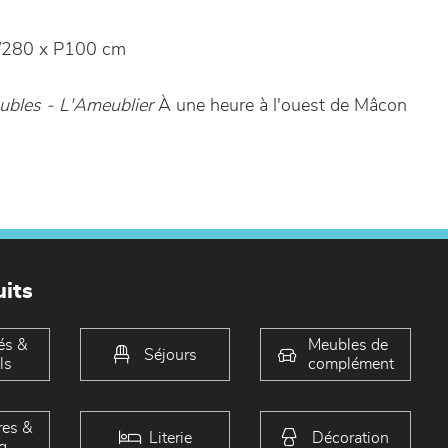
280 x P100 cm
bles - L'Ameublier
À une heure à l'ouest de Mâcon
its
és &
Meubles de
Séjours
ls
complément
es &
Literie
Décoration
g