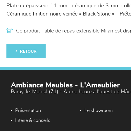
Plateau épaisseur 11 mm : céramique de 3 mm coll
Céramique finition noire veinée « Black Stone » - Piét
Ce produit Table de repas extensible Milan est d
RETOUR
Ambiance Meubles - L'Ameublier
Paray-le-Monial (71) - À une heure à l'ouest de Mâ
Présentation
Le showroom
Literie & conseils