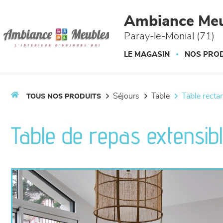
Panneau de gestion des cookies
Ambiance Meu
Paray-le-Monial (71)
LE MAGASIN
NOS PROD
séjours
table
table recta
TOUS NOS PRODUITS
Table de repas extensib