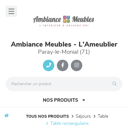
Panneau de gestion des cookies
lose
nu
Ambiance Meubles - L'Ameublier
Paray-le-Monial (71)
NOS PRODUITS
séjours
table
TOUS NOS PRODUITS
table rectangulaire