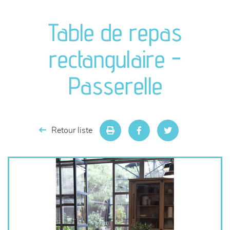
canapés et fauteuils
Table de repas
séjours
rectangulaire -
meubles de complément
Passerelle
chambres et dressing
literie
Retour liste
décoration