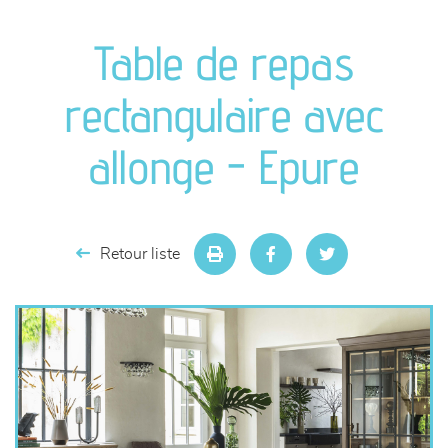
canapés et fauteuils
Table de repas
séjours
rectangulaire avec
meubles de complément
allonge - Epure
chambres et dressing
literie
Retour liste
décoration