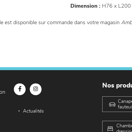
Dimension :
H76 x L200
de est disponible sur commande dans votre magasin
Ambi
Nos produ
con
Canap
fauteui
Actualités
Chambr
dressin