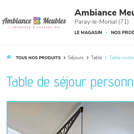
Panneau de gestion des cookies
Ambiance Meu
Paray-le-Monial (71)
LE MAGASIN
NOS PROD
séjours
table
table recta
TOUS NOS PRODUITS
Table de séjour person