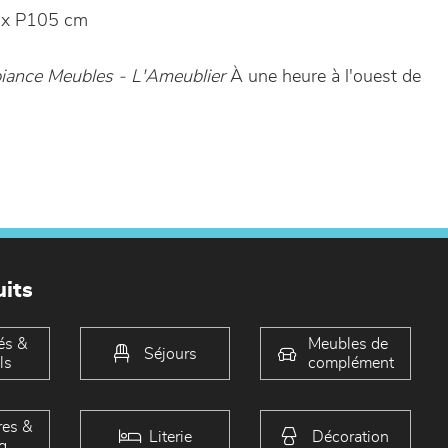
 x P105 cm
ance Meubles - L'Ameublier
À une heure à l'ouest de
its
és &
Meubles de
Séjours
ls
complément
es &
Literie
Décoration
g