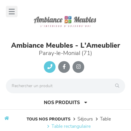
Panneau de gestion des cookies
lose
nu
Ambiance Meubles - L'Ameublier
Paray-le-Monial (71)
NOS PRODUITS
séjours
table
TOUS NOS PRODUITS
table rectangulaire