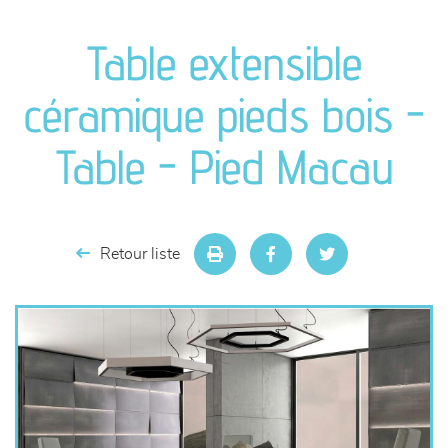
canapés et fauteuils
Table extensible
séjours
céramique pieds bois -
meubles de complément
Table - Pied Macau
chambres et dressing
literie
Retour liste
décoration