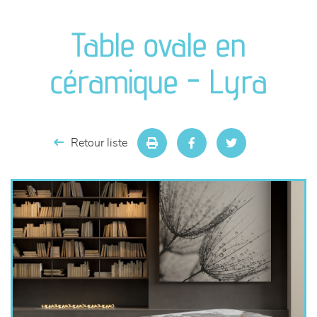
canapés et fauteuils
Table ovale en
séjours
céramique - Lyra
meubles de complément
chambres et dressing
Retour liste
literie
décoration