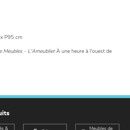
x P95 cm
 Meubles - L'Ameublier
À une heure à l'ouest de
its
és &
Meubles de