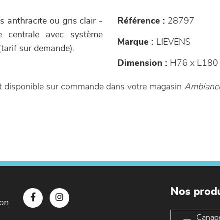
anthracite ou gris clair -
Référence :
28797
re centrale avec système
Marque :
LIEVENS
tarif sur demande).
Dimension :
H76 x L180 
est disponible sur commande dans votre magasin
Ambiance
Nos produ
con
Canap