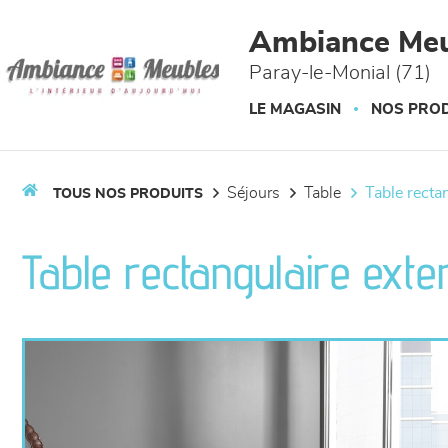
Panneau de gestion des cookies
Ambiance Meu
Paray-le-Monial (71)
LE MAGASIN
NOS PROD
séjours
table
table recta
TOUS NOS PRODUITS
Table rectangulaire exte