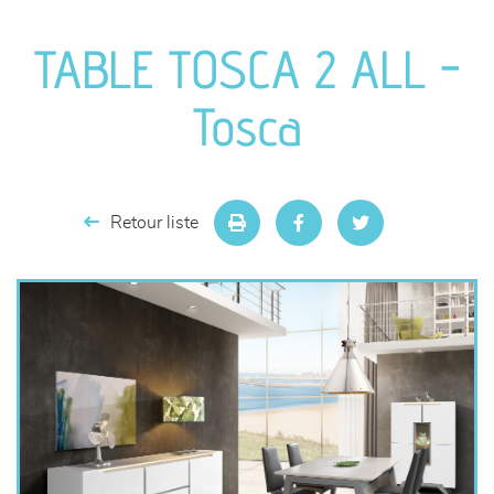
canapés et fauteuils
TABLE TOSCA 2 ALL -
séjours
Tosca
meubles de complément
chambres et dressing
Retour liste
literie
décoration