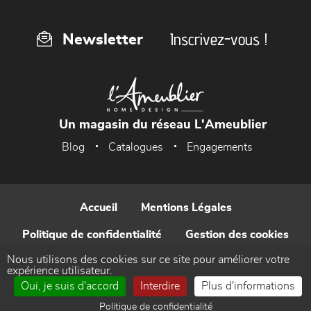
Inscrivez-vous !
Newsletter
Un magasin du réseau L'Ameublier
Blog
Catalogues
Engagements
Accueil
Mentions Légales
Politique de confidentialité
Gestion des cookies
Nous utilisons des cookies sur ce site pour améliorer votre
Contact
expérience utilisateur.
Oui, je suis d'accord
Interdire
Plus d'informations
Réalisé par WEB Enseignes
Politique de confidentialité