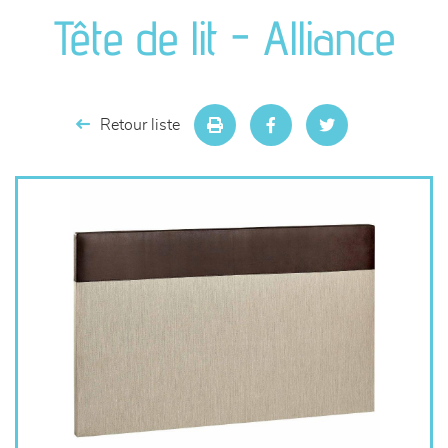
canapés et fauteuils
Tête de lit - Alliance
séjours
meubles de complément
Retour liste
chambres et dressing
literie
décoration