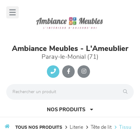
Panneau de gestion des cookies
lose
nu
Ambiance Meubles - L'Ameublier
Paray-le-Monial (71)
NOS PRODUITS
literie
tête de lit
tissu
TOUS NOS PRODUITS