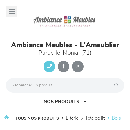
Panneau de gestion des cookies
lose
nu
Ambiance Meubles - L'Ameublier
Paray-le-Monial (71)
NOS PRODUITS
literie
tête de lit
bois
TOUS NOS PRODUITS