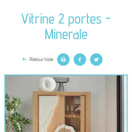
canapés et fauteuils
Vitrine 2 portes -
séjours
Minerale
meubles de complément
chambres et dressing
Retour liste
literie
décoration