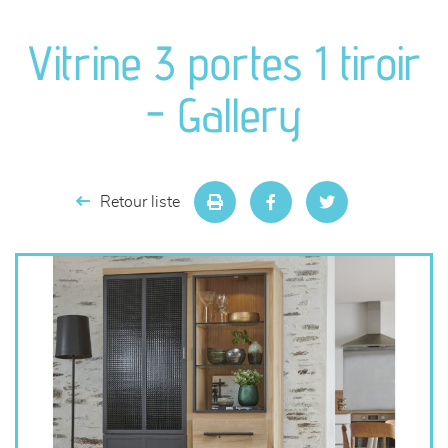
canapés et fauteuils
Vitrine 3 portes 1 tiroir
séjours
- Gallery
meubles de complément
chambres et dressing
Retour liste
literie
décoration