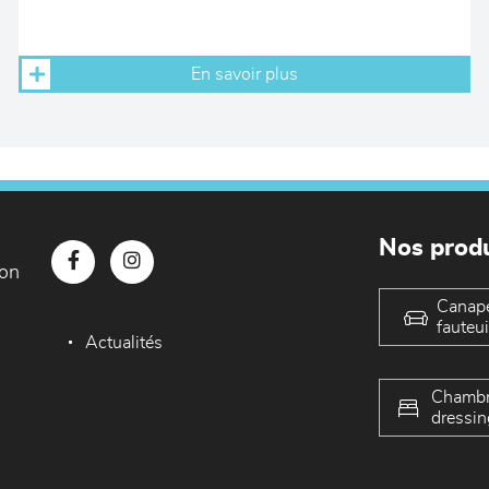
En savoir plus
Nos produ
con
Canap
fauteui
Actualités
Chambr
dressin