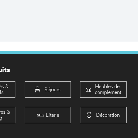
its
és &
Meubles de
Séjours
ls
complément
es &
Literie
Décoration
g