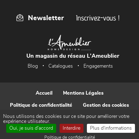
Inscrivez-vous !
Newsletter
Un magasin du réseau L'Ameublier
Blog
Catalogues
Engagements
Accueil
Mentions Légales
Politique de confidentialité
Gestion des cookies
Nous utilisons des cookies sur ce site pour améliorer votre
Contact
expérience utilisateur.
Oui, je suis d'accord
Interdire
Plus d'informations
Réalisé par WEB Enseignes
Politique de confidentialité