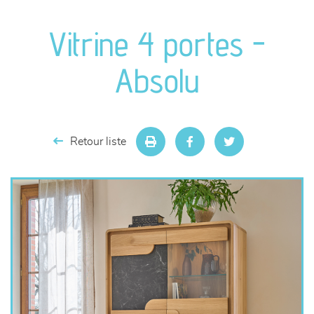
canapés et fauteuils
Vitrine 4 portes -
séjours
Absolu
meubles de complément
chambres et dressing
Retour liste
literie
décoration