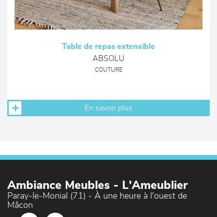
Table de repas extensible
ABSOLU
COUTURE
En savoir plus
Ambiance Meubles - L'Ameublier
Paray-le-Monial (71) - À une heure à l'ouest de
Mâcon